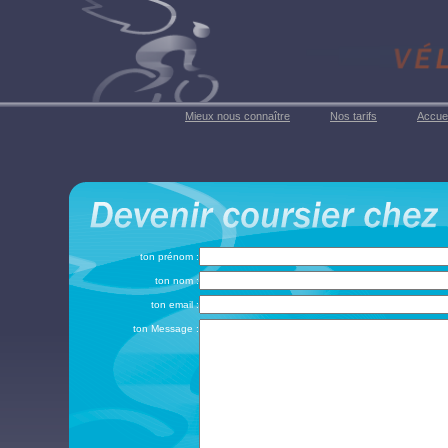
Mieux nous connaître
Nos tarifs
Accuei
ton prénom :
ton nom :
ton email :
ton Message :